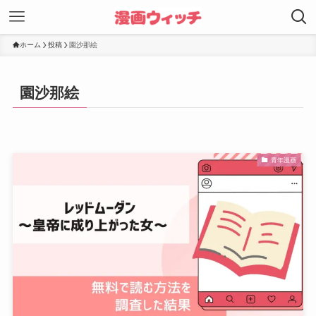
ホーム
投稿
園沙那絵
園沙那絵
青年漫画